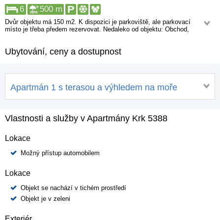
6
500 m
Dvůr objektu má 150 m2. K dispozici je parkoviště, ale parkovací
místo je třeba předem rezervovat. Nedaleko od objektu: Obchod,
Restaurace. Služby vzdálene více než 1 km: Lékárna, Rychlá lékařská
pomoc, Bankomat, Diskotéka, Centrum.
Ubytování, ceny a dostupnost
Apartmán 1 s terasou a výhledem na moře
Vlastnosti a služby v Apartmány Krk 5388
Lokace
Možný přístup automobilem
Lokace
Objekt se nachází v tichém prostředí
Objekt je v zeleni
Exteriér