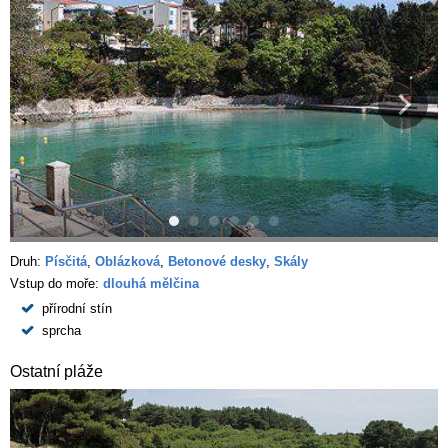
Druh:
Písčitá
,
Oblázková
,
Betonové desky
,
Skály
Vstup do moře:
dlouhá mělčina
přírodní stín
sprcha
Ostatní pláže