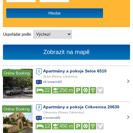
Hledat
Uspořádat podle:
Zobrazit na mapě
Apartmány a pokoje Selce 6510
1
Online Booking
Selce (Riviera Crikvenica)
9.1
26 komentářů
22
250 m
Apartmány a pokoje Crikvenica 20630
2
Online Booking
Crikvenica (Riviera Crikvenica)
8.8
4 komentářů
12
450 m