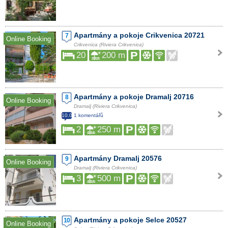
Apartmány a pokoje Crikvenica 20721
7
Online Booking
Crikvenica (Riviera Crikvenica)
20
200 m
Apartmány a pokoje Dramalj 20716
8
Online Booking
Dramalj (Riviera Crikvenica)
10.0
1 komentářů
2
250 m
Apartmány Dramalj 20576
9
Online Booking
Dramalj (Riviera Crikvenica)
3
500 m
Apartmány a pokoje Selce 20527
10
Online Booking