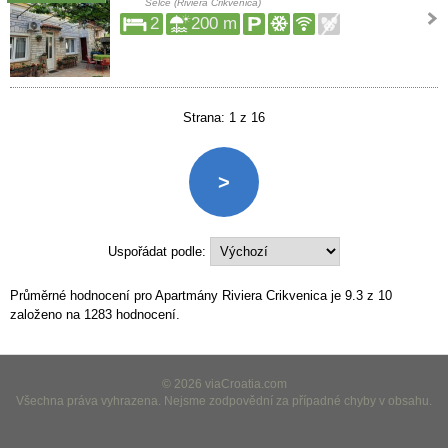
Selce (Riviera Crikvenica)
2
200 m
Strana: 1 z 16
>
Uspořádat podle:
Průměrné hodnocení pro Apartmány Riviera Crikvenica je
9.3
z
10
založeno na
1283
hodnocení.
© 2026 viaCroatia.com
Všechna práva vyhrazena. Nejsme zodpovědní za případné chyby v obsahu.