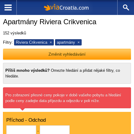
Apartmány Riviera Crikvenica
152
výsledků
Filtry:
Riviera Crikvenica
apartmány
Změnit vyhledávání
Příliš mnoho výsledků?
Omezte hledání a
přidat nějaké filtry, co
hledáte.
Pro zobrazení přesné ceny pokoje v době vašeho pobytu a hledání
podle ceny zadejte data příjezdu a odjezdu v poli níže.
Příchod - Odchod
-