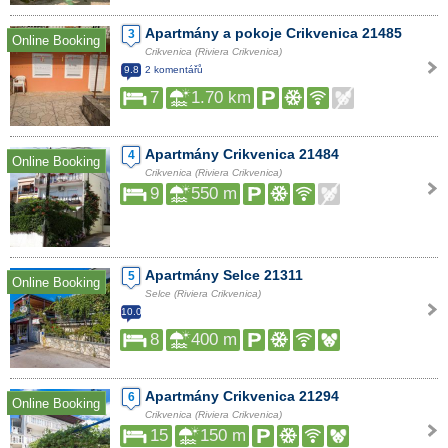
Apartmány a pokoje Crikvenica 21485
3
Online Booking
Crikvenica (Riviera Crikvenica)
9.8
2 komentářů
7
1.70 km
Apartmány Crikvenica 21484
4
Online Booking
Crikvenica (Riviera Crikvenica)
9
550 m
Apartmány Selce 21311
5
Online Booking
Selce (Riviera Crikvenica)
10.0
8
400 m
Apartmány Crikvenica 21294
6
Online Booking
Crikvenica (Riviera Crikvenica)
15
150 m