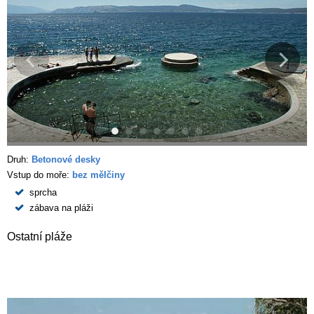
Druh:
Betonové desky
Vstup do moře:
bez mělčiny
sprcha
zábava na pláži
Ostatní pláže