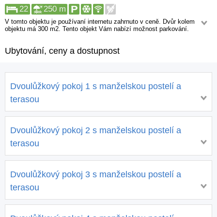
22
250 m
V tomto objektu je používaní internetu zahrnuto v ceně. Dvůr kolem
objektu má 300 m2. Tento objekt Vám nabízí možnost parkování.
Od objektu jsou Vám pěšky dostupné: Obchod, Lékárna, Bankomat,
Diskotéka, Centrum, Restaurace. Služby, které se jsou vzdálené více
Ubytování, ceny a dostupnost
než 1 km jsou: Rychlá lékařská pomoc.
Dvoulůžkový pokoj 1 s manželskou postelí a
terasou
Dvoulůžkový pokoj 2 s manželskou postelí a
terasou
Dvoulůžkový pokoj 3 s manželskou postelí a
terasou