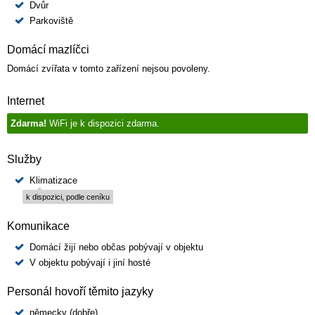
Dvůr
Parkoviště
Domácí mazlíčci
Domácí zvířata v tomto zařízení nejsou povoleny.
Internet
Zdarma!
WiFi je k dispozici zdarma.
Služby
Klimatizace
k dispozici, podle ceníku
Komunikace
Domácí žijí nebo občas pobývají v objektu
V objektu pobývají i jiní hosté
Personál hovoří těmito jazyky
německy (dobře)