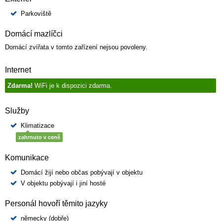
Parkoviště
Domácí mazlíčci
Domácí zvířata v tomto zařízení nejsou povoleny.
Internet
Zdarma!
WiFi je k dispozici zdarma.
Služby
Klimatizace
zahrnuto v ceně
Komunikace
Domácí žijí nebo občas pobývají v objektu
V objektu pobývají i jiní hosté
Personál hovoří těmito jazyky
německy (dobře)