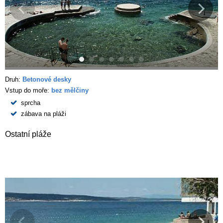
Druh:
Betonové desky
Vstup do moře:
bez mělčiny
sprcha
zábava na pláži
Ostatní pláže