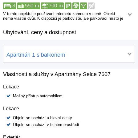
3
550 m
700 m
V tomto objektu je používaní internetu zahrnuto v ceně. Objekt
nemá vlastní dvůr. K dispozici je parkoviště, ale parkovací místo je
třeba předem rezervovat. Pěšky se můžete dostat do: Obchod, Lékárna,
Bankomat, Diskotéka, Centrum, Restaurace. Ve vzdálenosti 1 km a více
Ubytování, ceny a dostupnost
od Vašeho objektu se nachází: Rychlá lékařská pomoc.
Apartmán 1 s balkonem
Vlastnosti a služby v Apartmány Selce 7607
Lokace
Možný přístup automobilem
Lokace
Objekt se nachází u hlavní cesty
Objekt se nachází v tichém prostředí
Exteriér