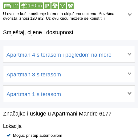
12
130 m
U ovoj je kući korištenje Interneta uključeno u cijenu. Površina
dvorišta iznosi 120 m2. Uz ovu kuću možete se koristiti i
parkiralištem čiju dostupnost je potrebno provjeriti unaprijed. Pješice
može se stići do: Trgovina, Bankomat, Restoran. Uslužni objekti udaljeni
Smještaj, cijene i dostupnost
više od jednog kilometra su: Ljekarna, Hitna medicinska pomoć, Noćni
klub, Centar.
Apartman 4 s terasom i pogledom na more
Apartman 3 s terasom
Apartman 1 s terasom
Značajke i usluge u Apartmani Mandre 6177
Lokacija
Moguć pristup automobilom