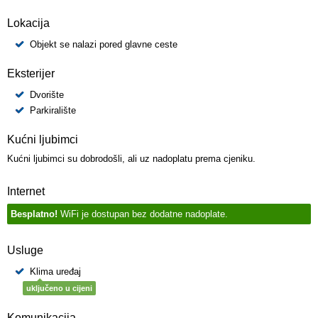
Lokacija
Objekt se nalazi pored glavne ceste
Eksterijer
Dvorište
Parkiralište
Kućni ljubimci
Kućni ljubimci su dobrodošli, ali uz nadoplatu prema cjeniku.
Internet
Besplatno!
WiFi je dostupan bez dodatne nadoplate.
Usluge
Klima uređaj
uključeno u cijeni
Komunikacija