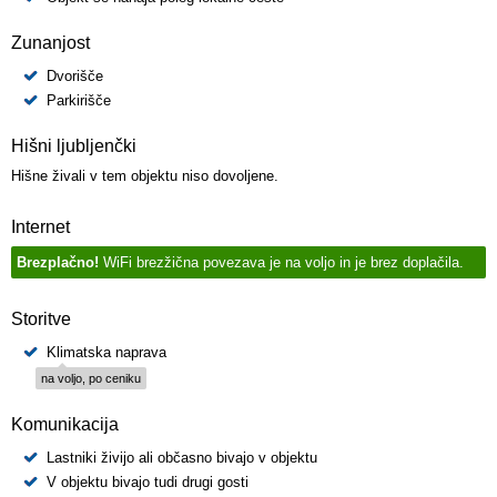
Zunanjost
Dvorišče
Parkirišče
Hišni ljubljenčki
Hišne živali v tem objektu niso dovoljene.
Internet
Brezplačno!
WiFi brezžična povezava je na voljo in je brez doplačila.
Storitve
Klimatska naprava
na voljo, po ceniku
Komunikacija
Lastniki živijo ali občasno bivajo v objektu
V objektu bivajo tudi drugi gosti