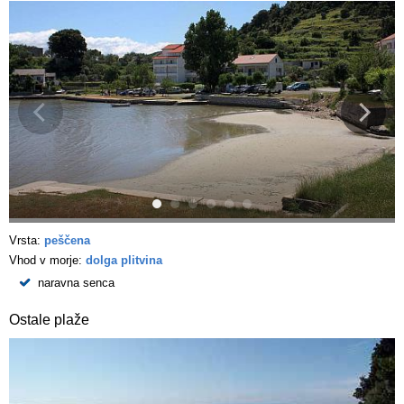
Vrsta:
peščena
Vhod v morje:
dolga plitvina
naravna senca
Ostale plaže