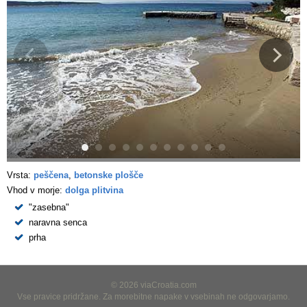
Vrsta:
peščena
,
betonske plošče
Vhod v morje:
dolga plitvina
"zasebna"
naravna senca
prha
© 2026 viaCroatia.com
Vse pravice pridržane. Za morebitne napake v vsebinah ne odgovarjamo.