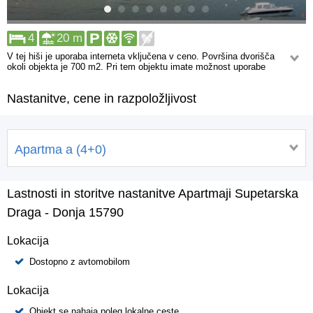
4
20 m
V tej hiši je uporaba interneta vključena v ceno. Površina dvorišča
okoli objekta je 700 m2. Pri tem objektu imate možnost uporabe
parkirišča. Privez za čoln je dostopen, a ga je potrebno rezervirati
vnaprej. Od objekta so vam peš dostopni: Trgovina, Restavracija.
Nastanitve, cene in razpoložljivost
Storitveni objekti, ki se nahajajo na oddaljenosti, večji od 1 km, so: Nujna
medicinska pomoč, Nočni klub, Center.
Apartma a (4+0)
Lastnosti in storitve nastanitve Apartmaji Supetarska
Draga - Donja 15790
Lokacija
Dostopno z avtomobilom
Lokacija
Objekt se nahaja poleg lokalne ceste