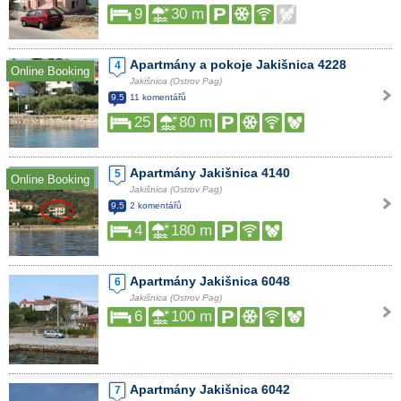
9
30 m
Apartmány a pokoje Jakišnica 4228
4
Online Booking
Jakišnica (Ostrov Pag)
9.5
11 komentářů
25
80 m
Apartmány Jakišnica 4140
5
Online Booking
Jakišnica (Ostrov Pag)
9.5
2 komentářů
4
180 m
Apartmány Jakišnica 6048
6
Jakišnica (Ostrov Pag)
6
100 m
Apartmány Jakišnica 6042
7