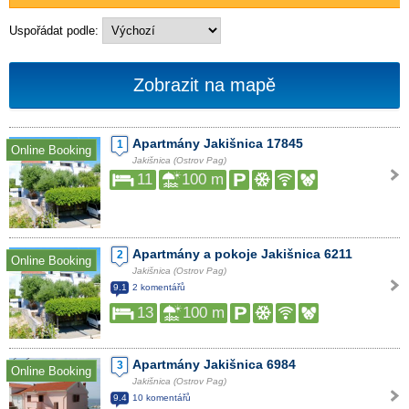
Uspořádat podle:
Zobrazit na mapě
Apartmány Jakišnica 17845
1
Online Booking
Jakišnica (Ostrov Pag)
11
100 m
Apartmány a pokoje Jakišnica 6211
2
Online Booking
Jakišnica (Ostrov Pag)
9.1
2 komentářů
13
100 m
Apartmány Jakišnica 6984
3
Online Booking
Jakišnica (Ostrov Pag)
9.4
10 komentářů