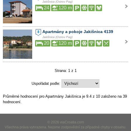
Jakišnica (Ostrov Pag)
24
120 m
Apartmány a pokoje Jakišnica 4139
8
Jakišnica (Ostrov Pag)
20
120 m
Strana: 1 z 1
Uspořádat podle:
Průměrné hodnocení pro Apartmány Jakišnica je
9.4
z
10
založeno na
39
hodnocení.
© 2026 viaCroatia.com
Všechna práva vyhrazena. Nejsme zodpovědní za případné chyby v obsahu.