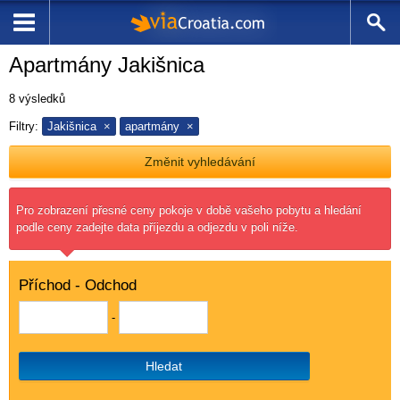
Apartmány Jakišnica
8
výsledků
Filtry:
Jakišnica
apartmány
Změnit vyhledávání
Pro zobrazení přesné ceny pokoje v době vašeho pobytu a hledání
podle ceny zadejte data příjezdu a odjezdu v poli níže.
Příchod - Odchod
-
Hledat