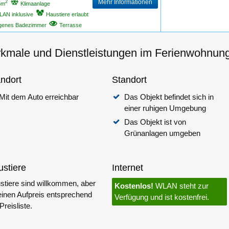
Mehr Informationen
2
5m
Klimaanlage
LAN inklusive
Haustiere erlaubt
igenes Badezimmer
Terrasse
kmale und Dienstleistungen im Ferienwohnung
ndort
Standort
Mit dem Auto erreichbar
Das Objekt befindet sich in
einer ruhigen Umgebung
Das Objekt ist von
Grünanlagen umgeben
stiere
Internet
stiere sind willkommen, aber
Kostenlos!
WLAN steht zur
 einen Aufpreis entsprechend
Verfügung und ist kostenfrei.
Preisliste.