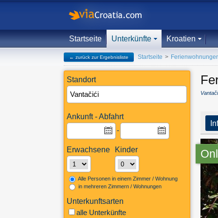
Startseite
Unterkünfte
Kroatien
Startseite
>
Ferienwohnunge
← zurück zur Ergebnisliste
Fe
Standort
Vantači
Ankunft - Abfahrt
In
-
Erwachsene
Kinder
Onl
Alle Personen in einem Zimmer / Wohnung
in mehreren Zimmern / Wohnungen
Unterkunftsarten
alle Unterkünfte