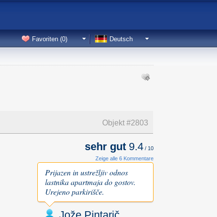
Favoriten (
0
)
Deutsch
Objekt #
2803
sehr gut
9.4
/
10
Zeige alle 6 Kommentare
Prijazen in ustrežljiv odnos
lastnika apartmaja do gostov.
Urejeno parkirišče.
Jože Pintarič