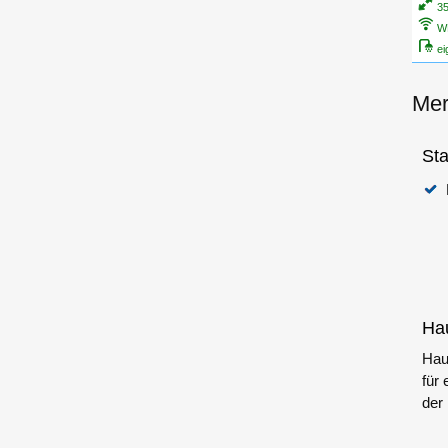
3
W
e
Mer
Sta
Hau
Hau
für
der 