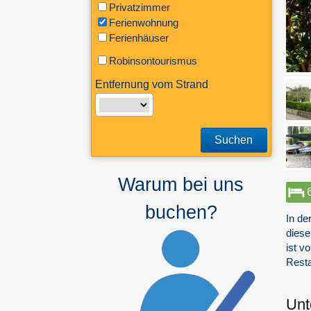
Privatzimmer
Ferienwohnung
Ferienhäuser
Robinsontourismus
Entfernung vom Strand
Suchen
Warum bei uns
buchen?
In de
diese
ist v
Resta
Unt