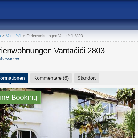
n
>
Vantačići
>
Ferienwohnungen Vantačići 2803
rienwohnungen Vantačići 2803
ći (Insel Krk)
formationen
Kommentare (6)
Standort
ine Booking