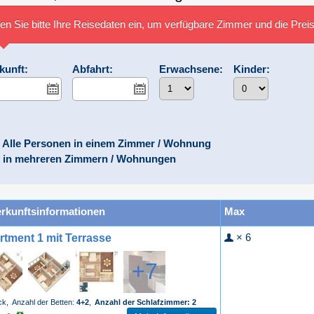
n Sie bitte Ihre Reisedaten ein, um verfügbare Zimmer und die Prei
kunft:
Abfahrt:
Erwachsene:
Kinder:
Alle Personen in einem Zimmer / Wohnung
in mehreren Zimmern / Wohnungen
rkunftsinformationen
Max
× 6
rtment 1 mit Terrasse
+7
ck,
Anzahl der Betten:
4+2
,
Anzahl der Schlafzimmer: 2