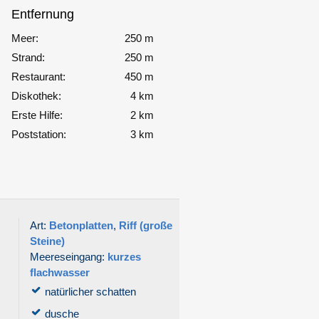
Entfernung
Meer:
250 m
Strand:
250 m
Restaurant:
450 m
Diskothek:
4 km
Erste Hilfe:
2 km
Poststation:
3 km
Art:
Betonplatten
,
Riff (große
Steine)
Meereseingang:
kurzes
flachwasser
natürlicher schatten
dusche