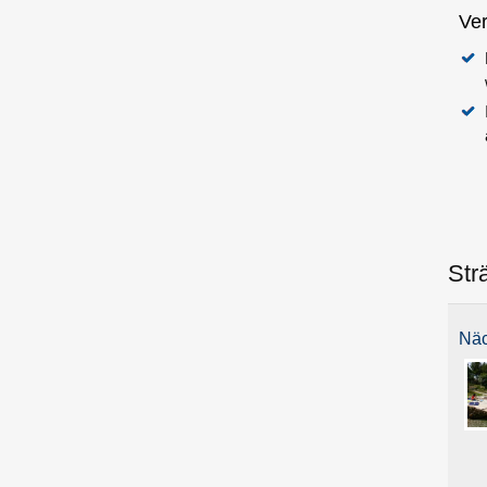
Ve
Str
Näc